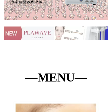
―MENU―