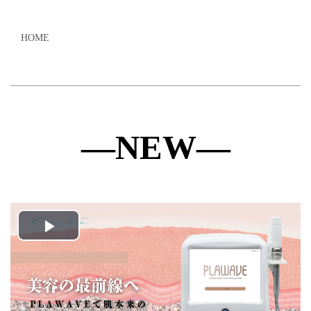
HOME
―NEW―
Play
Video