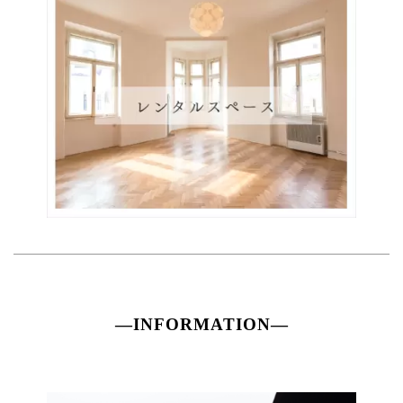
―INFORMATION―